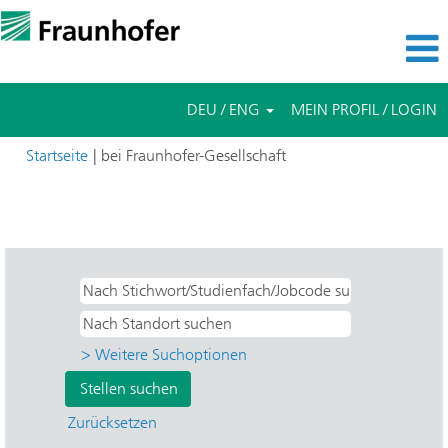
DEU / ENG
MEIN PROFIL / LOGIN
(aktuelle
Startseite
|
bei Fraunhofer-Gesellschaft
Seite)
Suchergebnisse für
"Praktikum UND IGB - Grenzflächen-
und Bioverfahrenstechnik".
> Weitere Suchoptionen
Zurücksetzen