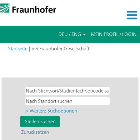
DEU / ENG
MEIN PROFIL / LOGIN
(aktuelle
Startseite
|
bei Fraunhofer-Gesellschaft
Seite)
Suchergebnisse für
"Studentische Hilfskräfte UND SIT -
Sichere Informationstechnologie".
> Weitere Suchoptionen
Zurücksetzen