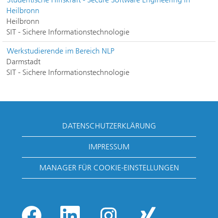
Heilbronn
Heilbronn
SIT - Sichere Informationstechnologie
Werkstudierende im Bereich NLP
Darmstadt
SIT - Sichere Informationstechnologie
DATENSCHUTZERKLÄRUNG
IMPRESSUM
MANAGER FÜR COOKIE-EINSTELLUNGEN
W
W
W
W
i
i
i
i