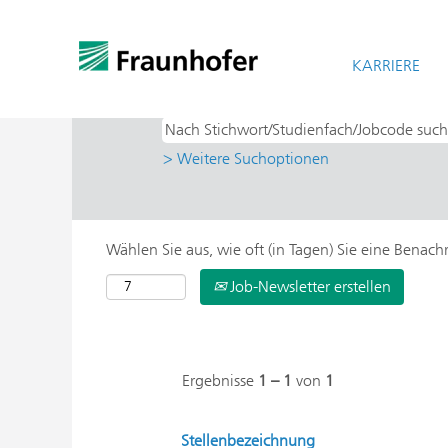
Startseite
|
Dresden bei Fraunhofer-Ge
Suchergebnisse für
KARRIERE
"Dresden UND I
> Weitere Suchoptionen
Wählen Sie aus, wie oft (in Tagen) Sie eine Benac
Job-Newsletter erstellen
Ergebnisse
1 – 1
von
1
Stellenbezeichnung