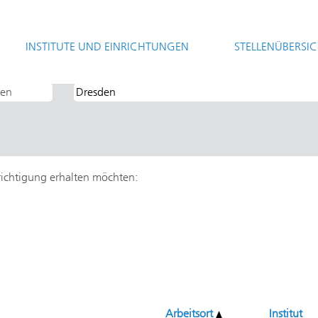
(aktuelle
sellschaft
Seite)
INSTITUTE UND EINRICHTUNGEN
STELLENÜBERSI
VV - Verfahrenstechnik und Verpackung".
hrichtigung erhalten möchten:
Arbeitsort
Institut