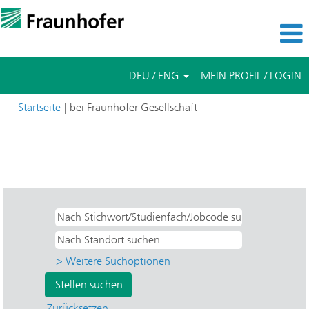
DEU / ENG
MEIN PROFIL / LOGIN
(aktuelle
Startseite
|
bei Fraunhofer-Gesellschaft
Seite)
Suchergebnisse für
"Direkteinstieg UND Angewandte
Wissenschaft UND Nein UND IMS - Mikroelektronische Schaltungen
und Systeme".
> Weitere Suchoptionen
Zurücksetzen