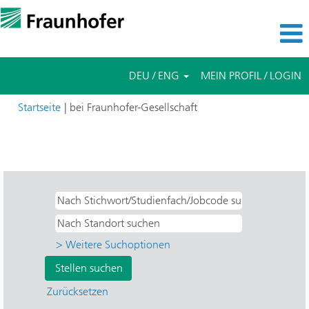
DEU / ENG
MEIN PROFIL / LOGIN
(aktuelle
Startseite
|
bei Fraunhofer-Gesellschaft
Seite)
Suchergebnisse für
"FFB - Forschungsfertigung
Batteriezelle".
> Weitere Suchoptionen
Zurücksetzen