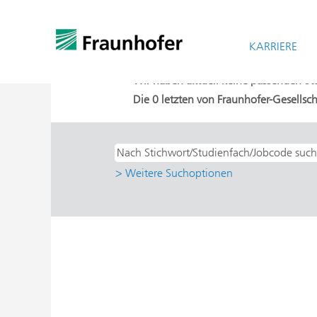
Startseite
|
bei Fraunhofer-Gesellschaf
Suchergebnisse für
KARRIERE
"Direkteinstieg
Wir haben aktuell keine passenden Stell
Die 0 letzten von Fraunhofer-Gesellsch
> Weitere Suchoptionen