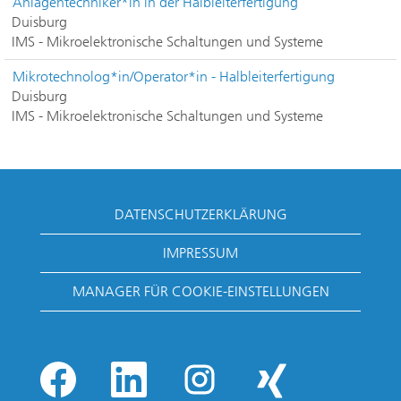
Anlagentechniker*in in der Halbleiterfertigung
Duisburg
IMS - Mikroelektronische Schaltungen und Systeme
Mikrotechnolog*in/Operator*in - Halbleiterfertigung
Duisburg
IMS - Mikroelektronische Schaltungen und Systeme
DATENSCHUTZERKLÄRUNG
IMPRESSUM
MANAGER FÜR COOKIE-EINSTELLUNGEN
W
W
W
W
i
i
i
i
r
r
r
r