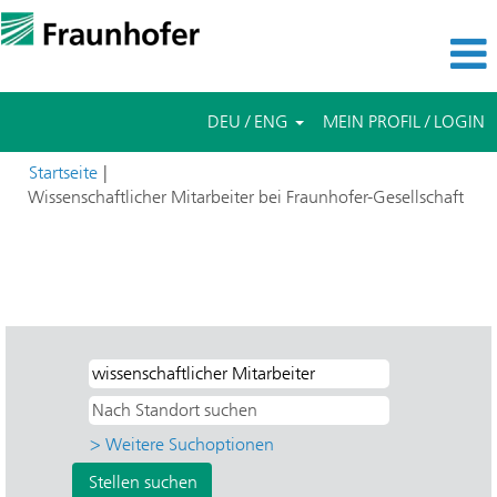
DEU / ENG
MEIN PROFIL / LOGIN
Startseite
|
(akt
Wissenschaftlicher Mitarbeiter bei Fraunhofer-Gesellschaft
Seite
Suchergebnisse für
"wissenschaftlicher Mitarbeiter UND
Direkteinstieg UND IMS - Mikroelektronische Schaltungen und
Systeme".
> Weitere Suchoptionen