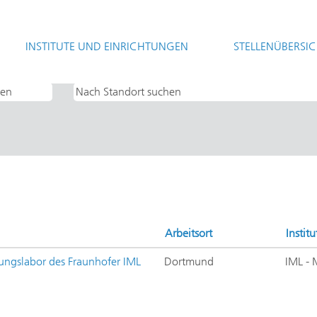
(aktuelle
t
Seite)
INSTITUTE UND EINRICHTUNGEN
STELLENÜBERSI
fluss und Logistik".
Arbeitsort
Institu
kungslabor des Fraunhofer IML
Dortmund
IML - 