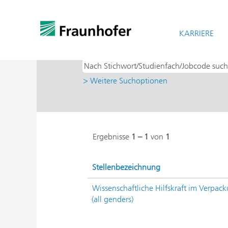
Startseite
|
bei Fraunhofer-Gesellschaf
Suchergebnisse für
KARRIERE
"IML - Material
> Weitere Suchoptionen
Ergebnisse
1 – 1
von
1
Stellenbezeichnung
Wissenschaftliche Hilfskraft im Verpac
(all genders)