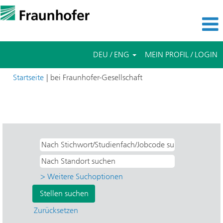
DEU / ENG
MEIN PROFIL / LOGIN
(aktuelle
Startseite
|
bei Fraunhofer-Gesellschaft
Seite)
Suchergebnisse für
"IGB - Grenzflächen- und
Bioverfahrenstechnik".
> Weitere Suchoptionen
Zurücksetzen