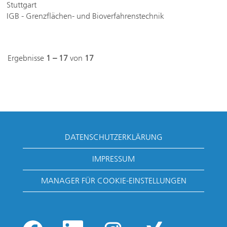
Stuttgart
IGB - Grenzflächen- und Bioverfahrenstechnik
Ergebnisse
1 – 17
von
17
DATENSCHUTZERKLÄRUNG
IMPRESSUM
MANAGER FÜR COOKIE-EINSTELLUNGEN
W
W
W
W