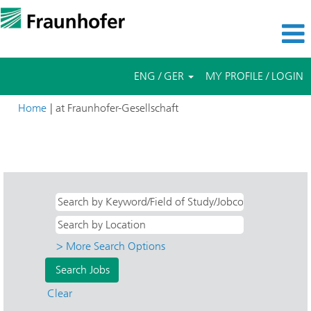
ENG / GER
MY PROFILE / LOGIN
(current
Home
|
at Fraunhofer-Gesellschaft
page)
Search results for
"IISB - Integrierte Systeme und
Bauelementetechnolo".
> More Search Options
Clear