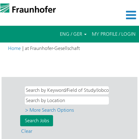
ENG / GER
MY PROFILE / LOGIN
(current
Home
|
at Fraunhofer-Gesellschaft
page)
Search results for
"Studentische Hilfskräfte AND FHR -
Hochfrequenzphysik und Radartechnik".
> More Search Options
Clear