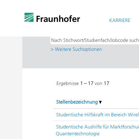
Startseite
|
bei Fraunhofer-Gesellschaf
Suchergebnisse für
KARRIERE
"IMS - Mikroel
> Weitere Suchoptionen
Ergebnisse
1 – 17
von
17
Stellenbezeichnung
Studentische Hilfskraft im Bereich Wire
Studentische Aushilfe für Marktforsch
Quantentechnologie