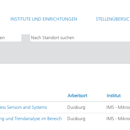
(aktuelle
t
Seite)
INSTITUTE UND EINRICHTUNGEN
STELLENÜBERSI
ektronische Schaltungen und Systeme".
Arbeitsort
Institut
less Sensors and Systems
Duisburg
IMS - Mikro
ung und Trendanalyse im Bereich
Duisburg
IMS - Mikro