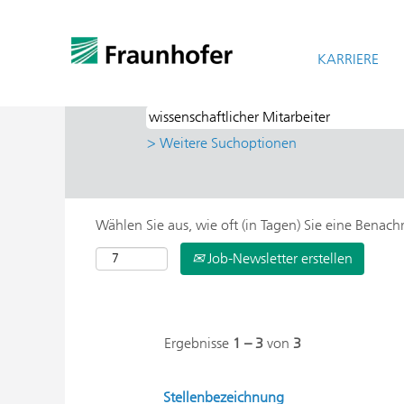
Startseite
|
Wissenschaftlicher Mitarbe
Suchergebnisse für
KARRIERE
"wissenschaftl
> Weitere Suchoptionen
Wählen Sie aus, wie oft (in Tagen) Sie eine Benac
Job-Newsletter erstellen
Ergebnisse
1 – 3
von
3
Stellenbezeichnung