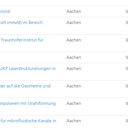
tronik
Aachen
I
raft (m/w/d) im Bereich
Aachen
I
Fraunhofer-Institut für
Aachen
I
Aachen
I
UKP Laserstrukturierungen in
Aachen
I
ser auf die Geometrie und
Aachen
I
serpolieren mit Strahlformung
Aachen
I
für mikrofluidische Kanäle in
Aachen
I