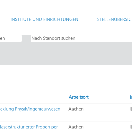
(aktuelle
t
Seite)
INSTITUTE UND EINRICHTUNGEN
STELLENÜBERSI
hnik".
Arbeitsort
I
wicklung Physik/Ingenieurwesen
Aachen
I
laserstrukturierter Proben per
Aachen
I