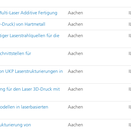
Multi-Laser Additive Fertigung
Aachen
I
D-Druck) von Hartmetall
Aachen
I
ger Laserstrahlquellen für die
Aachen
I
hnittstellen für
Aachen
I
von UKP Laserstrukturierungen in
Aachen
I
ung für den Laser 3D-Druck mit
Aachen
I
odellen in laserbasierten
Aachen
I
rukturierung von
Aachen
I