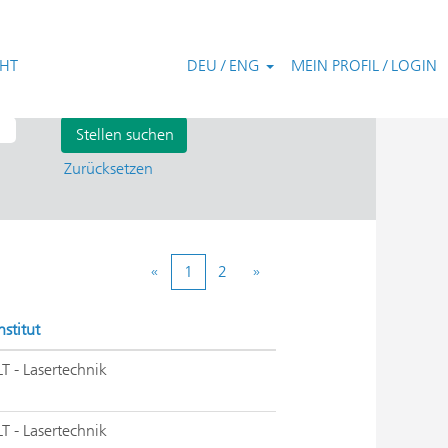
CHT
DEU / ENG
MEIN PROFIL / LOGIN
Zurücksetzen
«
1
2
»
nstitut
LT - Lasertechnik
LT - Lasertechnik