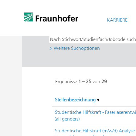
Startseite
|
bei Fraunhofer-Gesellschaf
Suchergebnisse für
KARRIERE
"ILT - Lasertec
> Weitere Suchoptionen
Ergebnisse
1 – 25
von
29
Stellenbezeichnung
Studentische Hilfskraft - Faserlaserent
(all genders)
Studentische Hilfskraft (m/w/d) Analyse 