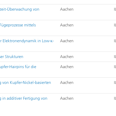
htzeit-Überwachung von
Aachen
I
 Fügeprozesse mittels
Aachen
I
er Elektronendynamik in Low-κ-
Aachen
I
er Strukturen
Aachen
I
pfer-Hairpins für die
Aachen
I
g von Kupfer-Nickel-basierten
Aachen
I
g in additiver Fertigung von
Aachen
I