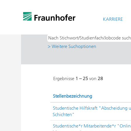
Startseite
|
bei Fraunhofer-Gesellschaf
Suchergebnisse für
KARRIERE
"ISE - Solare 
> Weitere Suchoptionen
Ergebnisse
1 – 25
von
28
Stellenbezeichnung
Studentische Hilfskraft "Abscheidung 
Schichten"
Studentische*r Mitarbeitende*r "Onli