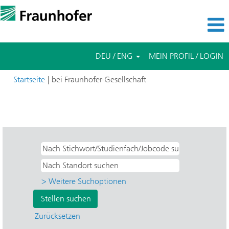
DEU / ENG
MEIN PROFIL / LOGIN
(aktuelle
Startseite
|
bei Fraunhofer-Gesellschaft
Seite)
Suchergebnisse für
"Nordrhein-Westfalen UND FKIE -
Kommunikation, Informationsverarbeitung und".
> Weitere Suchoptionen
Zurücksetzen