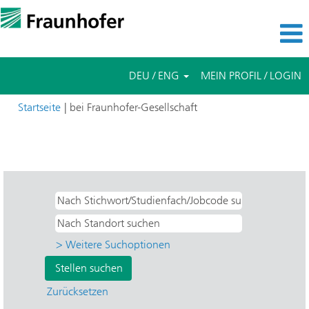
DEU / ENG
MEIN PROFIL / LOGIN
(aktuelle
Startseite
|
bei Fraunhofer-Gesellschaft
Seite)
Suchergebnisse für
"Praktikum UND IPA -
Produktionstechnik und Automatisierung".
> Weitere Suchoptionen
Zurücksetzen