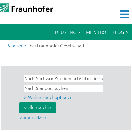
DEU / ENG
MEIN PROFIL / LOGIN
(aktuelle
Startseite
|
bei Fraunhofer-Gesellschaft
Seite)
Suchergebnisse für
"Studentische Hilfskräfte".
> Weitere Suchoptionen
Zurücksetzen