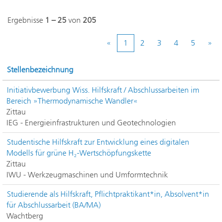
Ergebnisse
1 – 25
von
205
«
1
2
3
4
5
»
Stellenbezeichnung
Initiativbewerbung Wiss. Hilfskraft / Abschlussarbeiten im
Bereich »Thermodynamische Wandler«
Zittau
IEG - Energieinfrastrukturen und Geotechnologien
Studentische Hilfskraft zur Entwicklung eines digitalen
Modells für grüne H₂-Wertschöpfungskette
Zittau
IWU - Werkzeugmaschinen und Umformtechnik
Studierende als Hilfskraft, Pflichtpraktikant*in, Absolvent*in
für Abschlussarbeit (BA/MA)
Wachtberg