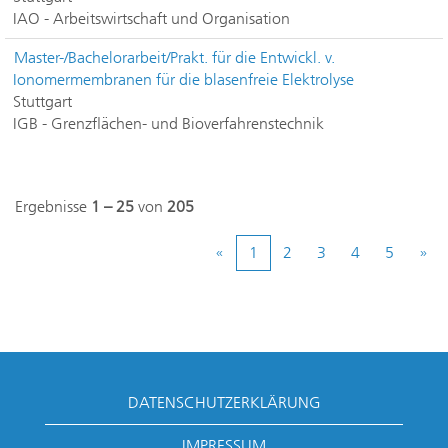
IAO - Arbeitswirtschaft und Organisation
Master-/Bachelorarbeit/Prakt. für die Entwickl. v.
Ionomermembranen für die blasenfreie Elektrolyse
Stuttgart
IGB - Grenzflächen- und Bioverfahrenstechnik
Ergebnisse
1 – 25
von
205
«
1
2
3
4
5
»
DATENSCHUTZERKLÄRUNG
IMPRESSUM